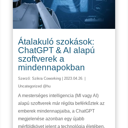
Átalakuló szokások:
ChatGPT & AI alapú
szoftverek a
mindennapokban
Szerző:
Szikra Coworking
|
2023.04.26.
|
Uncategorized @hu
A mesterséges intelligencia (MI vagy AI)
alapú szoftverek már régóta beférkőztek az
emberek mindennapjaiba, a ChatGPT
megjelenése azonban egy újabb
mérföldkövet jelent a technológia életében.