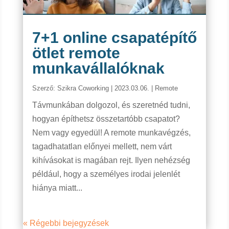
7+1 online csapatépítő
ötlet remote
munkavállalóknak
Szerző:
Szikra Coworking
|
2023.03.06.
|
Remote
Távmunkában dolgozol, és szeretnéd tudni,
hogyan építhetsz összetartóbb csapatot?
Nem vagy egyedül! A remote munkavégzés,
tagadhatatlan előnyei mellett, nem várt
kihívásokat is magában rejt. Ilyen nehézség
például, hogy a személyes irodai jelenlét
hiánya miatt...
« Régebbi bejegyzések