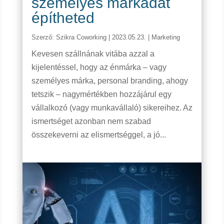
személyes márkádat
építheted
Szerző:
Szikra Coworking
|
2023.05.23.
|
Marketing
Kevesen szállnának vitába azzal a
kijelentéssel, hogy az énmárka – vagy
személyes márka, personal branding, ahogy
tetszik – nagymértékben hozzájárul egy
vállalkozó (vagy munkavállaló) sikereihez. Az
ismertséget azonban nem szabad
összekeverni az elismertséggel, a jó...