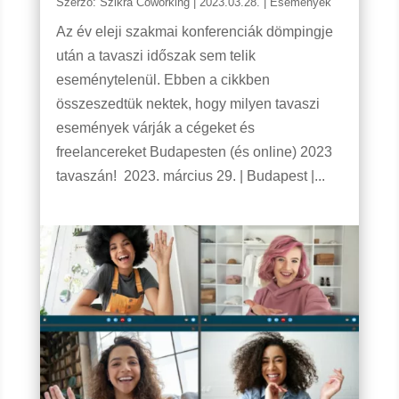
Szerző:
Szikra Coworking
|
2023.03.28.
|
Események
Az év eleji szakmai konferenciák dömpingje
után a tavaszi időszak sem telik
eseménytelenül. Ebben a cikkben
összeszedtük nektek, hogy milyen tavaszi
események várják a cégeket és
freelancereket Budapesten (és online) 2023
tavaszán! 2023. március 29. | Budapest |...