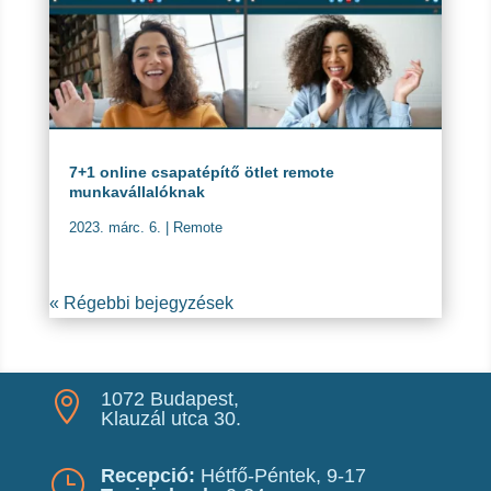
7+1 online csapatépítő ötlet remote
munkavállalóknak
2023. márc. 6.
|
Remote
« Régebbi bejegyzések
1072 Budapest,

Klauzál utca 30.
Recepció:
Hétfő-Péntek, 9-17
}