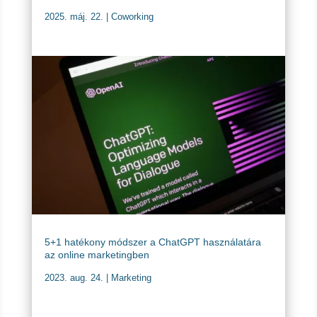
2025. máj. 22.
|
Coworking
5+1 hatékony módszer a ChatGPT használatára
az online marketingben
2023. aug. 24.
|
Marketing