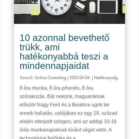
10 azonnal bevethető
trükk, ami
hatékonyabbá teszi a
mindennapjaidat
Szerző:
Szikra Coworking
|
2023.04.04.
|
Hatékonyság
8 óra munka, 8 óra pihenés, 8 óra
szórakozás. Bár nekünk, magyaroknak
először Nagy Feró és a Beatrice ugrik be
ennek hallatán, valójában ez egy 19. század
elején elterjedt szlogen, ami az addigi 10-16
órás munkanapoknak kívánt véget vetni. A
technológiai fejlődés és a...