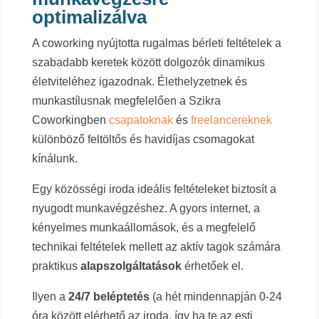
optimalizálva
A coworking nyújtotta rugalmas bérleti feltételek a
szabadabb keretek között dolgozók dinamikus
életviteléhez igazodnak. Élethelyzetnek és
munkastílusnak megfelelően a Szikra
Coworkingben
csapatoknak
és
freelancereknek
különböző feltöltős és havidíjas csomagokat
kínálunk.
Egy közösségi iroda ideális feltételeket biztosít a
nyugodt munkavégzéshez. A gyors internet, a
kényelmes munkaállomások, és a megfelelő
technikai feltételek mellett az aktív tagok számára
praktikus
alapszolgáltatások
érhetőek el.
Ilyen a
24/7 beléptetés
(a hét mindennapján 0-24
óra között elérhető az iroda, így ha te az esti