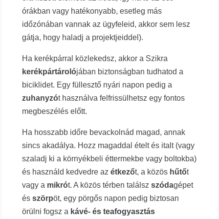
órákban vagy hatékonyabb, esetleg más
időzónában vannak az ügyfeleid, akkor sem lesz
gátja, hogy haladj a projektjeiddel).
Ha kerékpárral közlekedsz, akkor a Szikra
kerékpártároló
jában biztonságban tudhatod a
biciklidet. Egy füllesztő nyári napon pedig a
zuhanyzó
t használva felfrissülhetsz egy fontos
megbeszélés előtt.
Ha hosszabb időre bevackolnád magad, annak
sincs akadálya. Hozz magaddal ételt és italt (vagy
szaladj ki a környékbeli éttermekbe vagy boltokba)
és használd kedvedre az
étkező
t, a közös
hűtő
t
vagy a
mikró
t. A közös térben találsz
szóda
gépet
és
szörp
öt, egy pörgős napon pedig biztosan
örülni fogsz a
kávé- és teafogyasztás