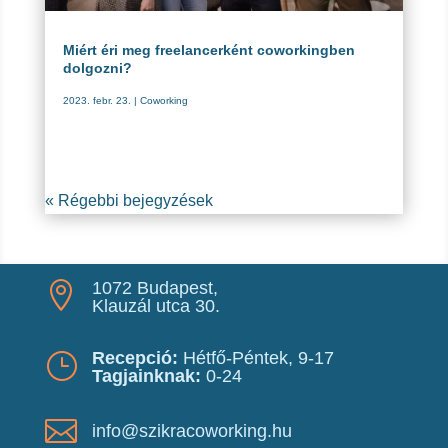
Miért éri meg freelancerként coworkingben
dolgozni?
2023. febr. 23.
|
Coworking
« Régebbi bejegyzések
1072 Budapest,

Klauzál utca 30.
Recepció:
Hétfő-Péntek, 9-17
}
Tagjainknak:
0-24

info@szikracoworking.hu