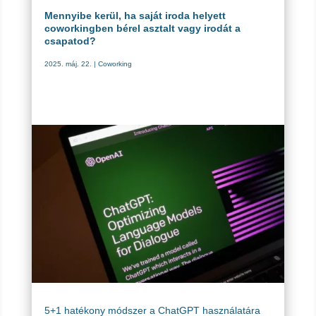
Mennyibe kerül, ha saját iroda helyett
coworkingben bérel asztalt vagy irodát a
csapatod?
2025. máj. 22.
|
Coworking
5+1 hatékony módszer a ChatGPT használatára