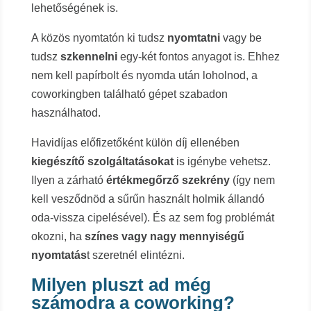
lehetőségének is.
A közös nyomtatón ki tudsz
nyomtatni
vagy be
tudsz
szkennelni
egy-két fontos anyagot is. Ehhez
nem kell papírbolt és nyomda után loholnod, a
coworkingben található gépet szabadon
használhatod.
Havidíjas előfizetőként külön díj ellenében
kiegészítő szolgáltatásokat
is igénybe vehetsz.
Ilyen a zárható
értékmegőrző szekrény
(így nem
kell vesződnöd a sűrűn használt holmik állandó
oda-vissza cipelésével). És az sem fog problémát
okozni, ha
színes vagy nagy mennyiségű
nyomtatás
t szeretnél elintézni.
Milyen pluszt ad még
számodra a coworking?