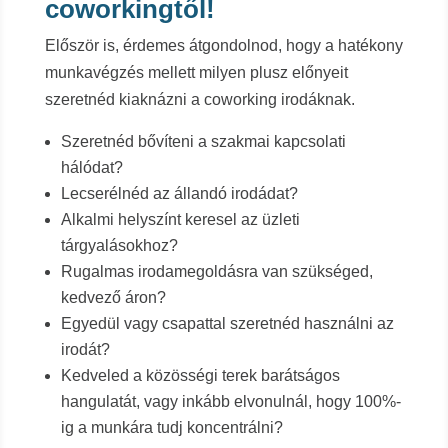
coworkingtől!
Először is, érdemes átgondolnod, hogy a hatékony
munkavégzés mellett milyen plusz előnyeit
szeretnéd kiaknázni a coworking irodáknak.
Szeretnéd bővíteni a szakmai kapcsolati
hálódat?
Lecserélnéd az állandó irodádat?
Alkalmi helyszínt keresel az üzleti
tárgyalásokhoz?
Rugalmas irodamegoldásra van szükséged,
kedvező áron?
Egyedül vagy csapattal szeretnéd használni az
irodát?
Kedveled a közösségi terek barátságos
hangulatát, vagy inkább elvonulnál, hogy 100%-
ig a munkára tudj koncentrálni?