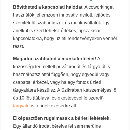
Bővítheted a kapcsolati hálódat
. A coworkinget
használók jellemzően innovatív, nyitott, fejlődés
szemléletű szabadúszók és munkavállalók. Így
anélkül is szert tehetsz értékes, új szakmai
kapcsolatokra, hogy üzleti rendezvényeken vennél
részt.
Magadra szabhatod a munkaterületet!
A
közösségi tér mellett privát irodát és tárgyalót is
használhatsz attól függően, hogy egyedül vagy
csapattal érkezel, vagy ha egy fontos üzleti
tárgyalásra készülsz. A Szikrában kétszemélyes, 8
és 10 fős (táblával és okostévével felszerelt)
tárgyaló
is rendelkezésedre áll.
Elképesztően rugalmasak a bérleti feltételek.
Egy állandó irodát bérelve fel sem merülne