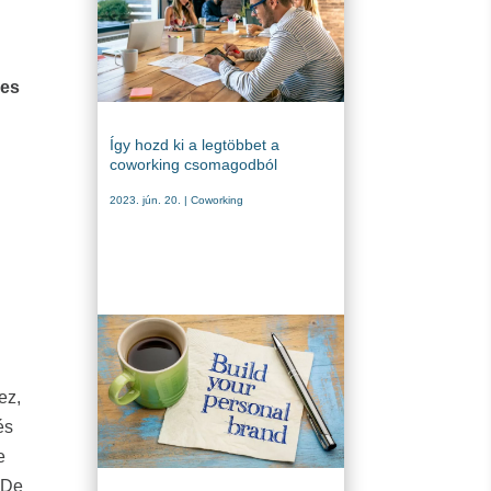
es
Így hozd ki a legtöbbet a
coworking csomagodból
2023. jún. 20.
|
Coworking
ez,
és
e
. De