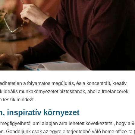
etetlen a folyamatos megújulás, és a koncentrált, kreatív
 ideális munkakörnyezetet biztosítanak, ahol a freelancerek
 teszik mindezt.
, inspiratív környezet
megfigyelhető, ami alapján arra lehetett következtetni, hogy a 9-
n. Gondoljunk csak az egyre elterjedtebbé váló home office-ra 