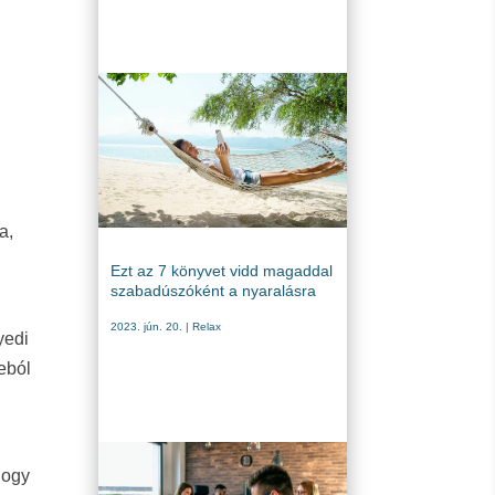
a,
Ezt az 7 könyvet vidd magaddal
szabadúszóként a nyaralásra
2023. jún. 20.
|
Relax
yedi
eból
hogy