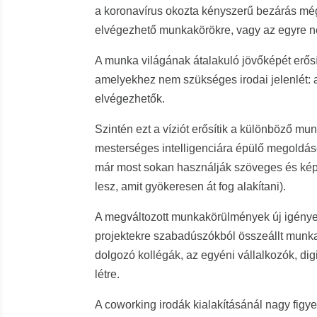
a koronavírus okozta kényszerű bezárás még
elvégezhető munkakörökre, vagy az egyre né
A munka világának átalakuló jövőképét erős
amelyekhez nem szükséges irodai jelenlét: a
elvégezhetők.
Szintén ezt a víziót erősítik a különböző mu
mesterséges intelligenciára épülő megoldáso
már most sokan használják szöveges és kép
lesz, amit gyökeresen át fog alakítani).
A megváltozott munkakörülmények új igények
projektekre szabadúszókból összeállt munka
dolgozó kollégák, az egyéni vállalkozók, di
létre.
A coworking irodák kialakításánál nagy figye