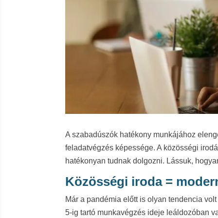
A szabadúszók hatékony munkájához elengedh
feladatvégzés képessége. A közösségi irodák
hatékonyan tudnak dolgozni. Lássuk, hogyan
Közösségi iroda = modern
Már a pandémia előtt is olyan tendencia volt 
5-ig tartó munkavégzés ideje leáldozóban va