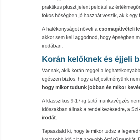
praktikus pluszt jelent például az értékmegő
fokos hőségben jó hasznát veszik, akik egy fon
A hatékonyságot növeli a
csomagátvételi l
akkor sem kell aggódnod, hogy épségben me
irodában.
Korán kelőknek és éjjeli 
Vannak, akik korán reggel a leghatékonyabba
egészen biztos, hogy a teljesítményünk nem
hogy mikor tudunk jobban és mikor kevé
A klasszikus 9-17-ig tartó munkavégzés nem
időszakban állnak a rendelkezésedre, a Szi
irodát.
Tapasztald ki, hogy te mikor tudsz a legere
kevesebb idő alatt nagyobb értékű munkát. Bé