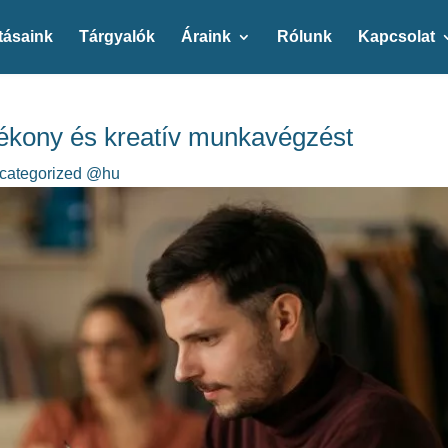
tásaink
Tárgyalók
Áraink
Rólunk
Kapcsolat
atékony és kreatív munkavégzést
categorized @hu