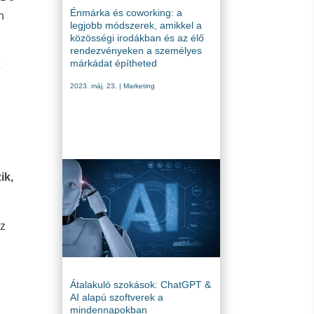
Énmárka és coworking: a
n
legjobb módszerek, amikkel a
közösségi irodákban és az élő
rendezvényeken a személyes
márkádat építheted
t
2023. máj. 23.
|
Marketing
ik,
az
Átalakuló szokások: ChatGPT &
AI alapú szoftverek a
mindennapokban
r