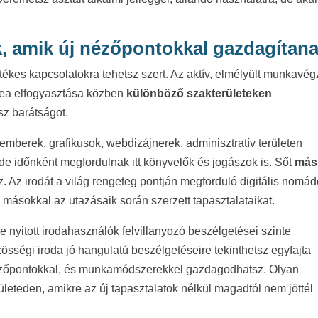
, amik új nézőpontokkal gazdagítan
kes kapcsolatokra tehetsz szert. Az aktív, elmélyült munkavé
tea elfogyasztása közben
különböző szakterületeken
sz barátságot.
emberek, grafikusok, webdizájnerek, adminisztratív területen
e időnként megfordulnak itt könyvelők és jogászok is. Sőt
más
 Az irodát a világ rengeteg pontján megforduló digitális nomá
 másokkal az utazásaik során szerzett tapasztalataikat.
nyitott irodahasználók felvillanyozó beszélgetései szinte
össégi iroda jó hangulatú beszélgetéseire tekinthetsz egyfajta
 nézőpontokkal, és munkamódszerekkel gazdagodhatsz. Olyan
rületeden, amikre az új tapasztalatok nélkül magadtól nem jöttél