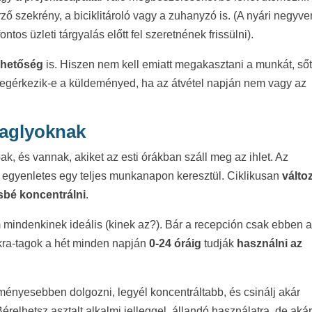
rző szekrény, a biciklitároló vagy a zuhanyzó is. (A nyári negyve
tos üzleti tárgyalás előtt fel szeretnének frissülni).
ehetőség
is. Hiszen nem kell emiatt megakasztani a munkát, ső
gérkezik-e a küldeményed, ha az átvétel napján nem vagy az
baglyoknak
k, és vannak, akiket az esti órákban száll meg az ihlet. Az
 egyenletes egy teljes munkanapon keresztül. Ciklikusan
változ
sbé koncentrálni
.
 mindenkinek ideális (kinek az?). Bár a recepción csak ebben 
kra-tagok a hét minden napján
0-24 óráig
tudják
használni az
dményesebben dolgozni, legyél koncentráltabb, és csinálj akár
relhetsz asztalt alkalmi jelleggel, állandó használatra, de aká