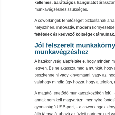
kellemes, barátságos hangulatot
árasszan
munkavégzéshez szükséges.
A coworkingek lehetőséget biztosítanak arra
helyszínen,
innovatív, modern
környezetbe
feltételek
és
kedvező költségek társulnak
Jól felszerelt munkakörny
munkavégzéshez
A hatékonyság alapfeltétele, hogy minden
legyen. És ne akassza meg a munkát, hogy p
beszkennelni vagy kinyomtatni, vagy az, hog
valahogy mindig úgy hozza, hogy a telefon, a
A magától értetődő munkaeszközökön felül, 
annak nem kell magyarázni mennyire fontos),
gyorsaságú USB-port, – a coworkingek kényel
álló tárgyaló, ahová az üzleti partnerekkel 