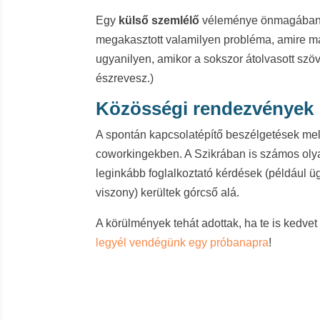
Egy
külső szemlélő
véleménye önmagában is
megakasztott valamilyen probléma, amire m
ugyanilyen, amikor a sokszor átolvasott szö
észrevesz.)
Közösségi rendezvények
A spontán kapcsolatépítő beszélgetések mell
coworkingekben. A Szikrában is számos oly
leginkább foglalkoztató kérdések (például ü
viszony) kerültek górcső alá.
A körülmények tehát adottak, ha te is kedvet
legyél vendégünk egy próbanapra
!