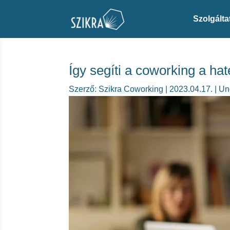
Szolgálta
Így segíti a coworking a h
Szerző:
Szikra Coworking
|
2023.04.17.
|
Un