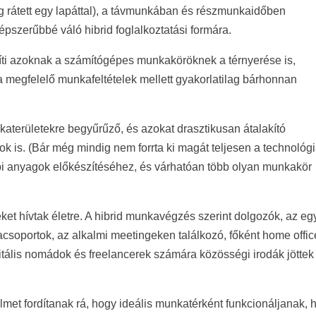
 rátett egy lapáttal), a távmunkában és részmunkaidőben
pszerűbbé váló hibrid foglalkoztatási formára.
íti azoknak a számítógépes munkaköröknek a térnyerése is,
 megfelelő munkafeltételek mellett gyakorlatilag bárhonnan
nkaterületekre begyűrűző, és azokat drasztikusan átalakító
k is. (Bár még mindig nem forrta ki magát teljesen a technológi
i anyagok előkészítéséhez, és várhatóan több olyan munkakör
et hívtak életre. A hibrid munkavégzés szerint dolgozók, az eg
csoportok, az alkalmi meetingeken találkozó, főként home offic
gitális nomádok és freelancerek számára közösségi irodák jöttek
lmet fordítanak rá, hogy ideális munkatérként funkcionáljanak, 