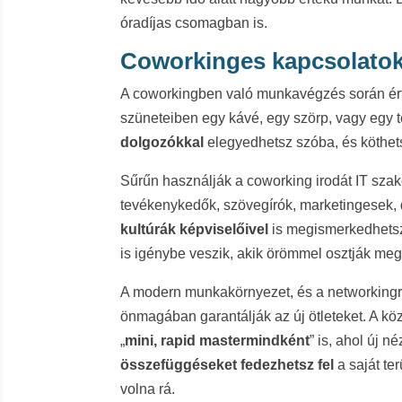
óradíjas csomagban is.
Coworkinges kapcsolatok
A coworkingben való munkavégzés során érté
szüneteiben egy kávé, egy szörp, vagy egy 
dolgozókkal
elegyedhetsz szóba, és köthet
Sűrűn használják a coworking irodát IT szak
tevékenykedők, szövegírók, marketingesek, d
kultúrák képviselőivel
is megismerkedhetsz.
is igénybe veszik, akik örömmel osztják meg
A modern munkakörnyezet, és a networkingre 
önmagában garantálják az új ötleteket. A köz
„
mini, rapid mastermindként
” is, ahol új
összefüggéseket fedezhetsz fel
a saját te
volna rá.