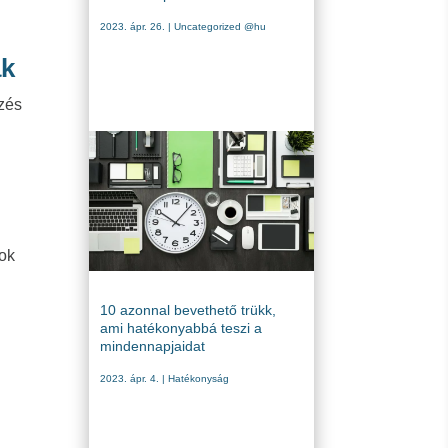
2023. ápr. 26.
|
Uncategorized @hu
ak
gzés
dok
10 azonnal bevethető trükk,
ami hatékonyabbá teszi a
mindennapjaidat
2023. ápr. 4.
|
Hatékonyság