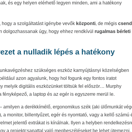
ak, és egy helyen elérhető legyen minden, ami a hatékony
, hogy a szolgáltatást igénybe vevők
központi
, de mégis
csend
n dolgozhassanak úgy, hogy ehhez rendkívül
rugalmas bérleti
.
ezet a nulladik lépés a hatékony
 munkavégzéshez szükséges eszköz karnyújtásnyi közelségben
éldául azon agyalunk, hogy hol fogunk egy fontos iratot
y melyik digitális eszközünket töltsük fel először… Murphy
 fényképező, a laptop és az egér is egyszerre merül le.
– amilyen a derékkímélő, ergonomikus szék (aki ülőmunkát vég
 a monitor, billentyűzet, egér és nyomtató, vagy a kellő számú 
met jelentő extrákat is kínálnak. Ilyen a helyben rendelkezésr
vagy a projektcsapattal való megbeszéléseket be lehet ütemezni