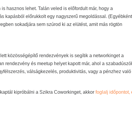
 hasznos lehet. Talán veled is előfordult már, hogy a
ás kapásból előrukkolt egy nagyszerű megoldással. (Egyébkén
vegben sokadjára sem szúrod ki az elütést, amit más rögtön
ett közösségépítő rendezvények is segítik a networkinget a
an rendezvény és meetup helyet kapott már, ahol a szabadúszó
gyfélszerzés, válságkezelés, produktivitás, vagy a pénzhez való
 kaptál kipróbálni a Szikra Coworkinget, akkor
foglalj időpontot,