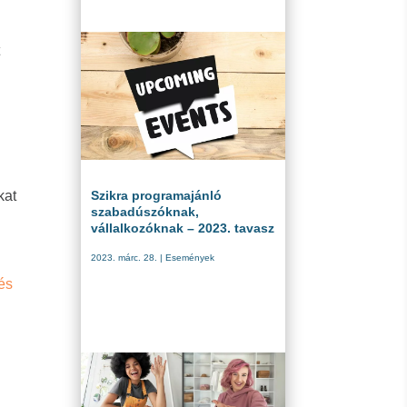
t
Szikra programajánló
kat
szabadúszóknak,
vállalkozóknak – 2023. tavasz
2023. márc. 28.
|
Események
 és