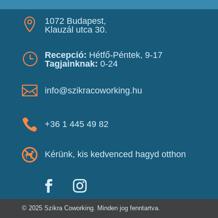
1072 Budapest,

Klauzál utca 30.
Recepció:
Hétfő-Péntek, 9-17
}
Tagjainknak:
0-24

info@szikracoworking.hu

+36 1 445 49 82
Kérünk, kis kedvenced hagyd otthon
© 2025 Szikra Coworking. Minden jog fenntartva.