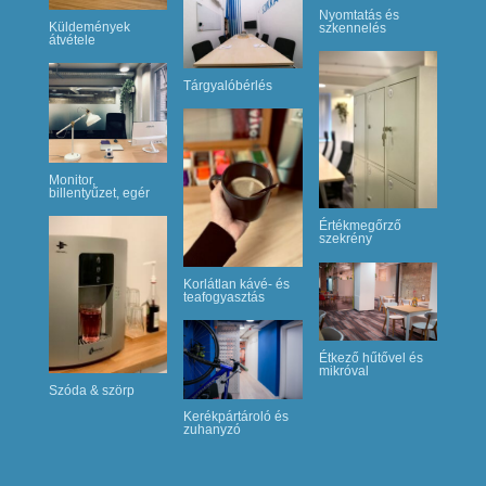
Nyomtatás és
Küldemények
szkennelés
átvétele
Tárgyalóbérlés
Monitor,
billentyűzet, egér
Értékmegőrző
szekrény
Korlátlan kávé- és
teafogyasztás
Étkező hűtővel és
mikróval
Szóda & szörp
Kerékpártároló és
zuhanyzó