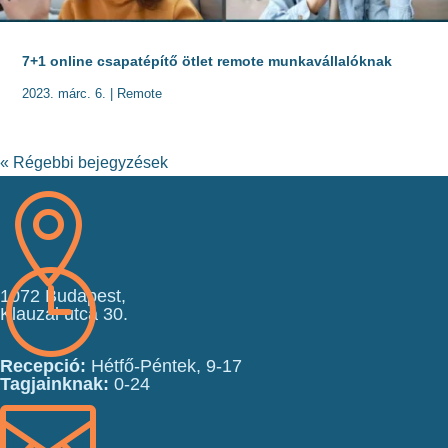
7+1 online csapatépítő ötlet remote munkavállalóknak
2023. márc. 6.
|
Remote
« Régebbi bejegyzések

}
1072 Budapest,
Klauzál utca 30.
Recepció:
Hétfő-Péntek, 9-17
Tagjainknak:
0-24
