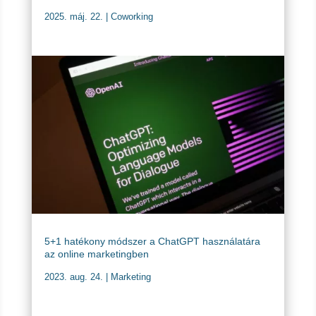
2025. máj. 22.
|
Coworking
5+1 hatékony módszer a ChatGPT használatára
az online marketingben
2023. aug. 24.
|
Marketing