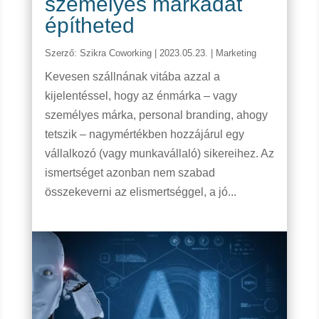
személyes márkádat
építheted
Szerző:
Szikra Coworking
|
2023.05.23.
|
Marketing
Kevesen szállnának vitába azzal a
kijelentéssel, hogy az énmárka – vagy
személyes márka, personal branding, ahogy
tetszik – nagymértékben hozzájárul egy
vállalkozó (vagy munkavállaló) sikereihez. Az
ismertséget azonban nem szabad
összekeverni az elismertséggel, a jó...