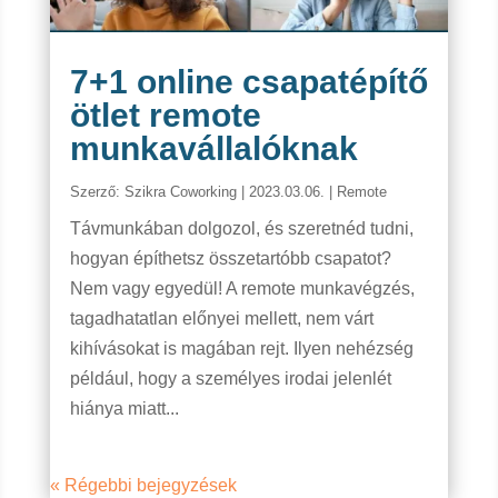
7+1 online csapatépítő
ötlet remote
munkavállalóknak
Szerző:
Szikra Coworking
|
2023.03.06.
|
Remote
Távmunkában dolgozol, és szeretnéd tudni,
hogyan építhetsz összetartóbb csapatot?
Nem vagy egyedül! A remote munkavégzés,
tagadhatatlan előnyei mellett, nem várt
kihívásokat is magában rejt. Ilyen nehézség
például, hogy a személyes irodai jelenlét
hiánya miatt...
« Régebbi bejegyzések