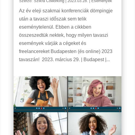
Szerző:
Szikra Coworking
|
2023.03.28.
|
Események
Az év eleji szakmai konferenciák dömpingje
után a tavaszi időszak sem telik
eseménytelenül. Ebben a cikkben
összeszedtük nektek, hogy milyen tavaszi
események várják a cégeket és
freelancereket Budapesten (és online) 2023
tavaszán! 2023. március 29. | Budapest |...