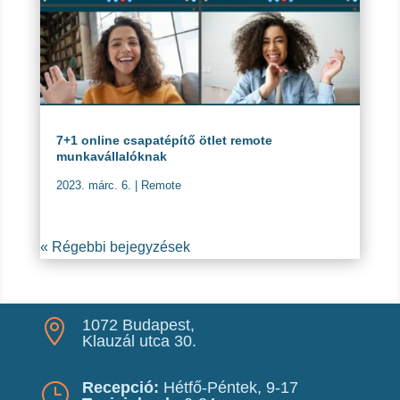
7+1 online csapatépítő ötlet remote
munkavállalóknak
2023. márc. 6.
|
Remote
« Régebbi bejegyzések
1072 Budapest,

Klauzál utca 30.
Recepció:
Hétfő-Péntek, 9-17
}