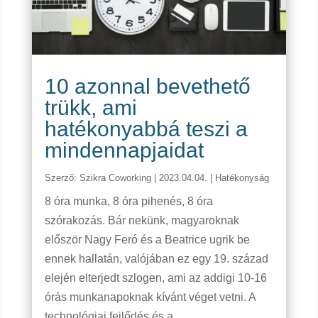
10 azonnal bevethető
trükk, ami
hatékonyabbá teszi a
mindennapjaidat
Szerző:
Szikra Coworking
|
2023.04.04.
|
Hatékonyság
8 óra munka, 8 óra pihenés, 8 óra
szórakozás. Bár nekünk, magyaroknak
először Nagy Feró és a Beatrice ugrik be
ennek hallatán, valójában ez egy 19. század
elején elterjedt szlogen, ami az addigi 10-16
órás munkanapoknak kívánt véget vetni. A
technológiai fejlődés és a...