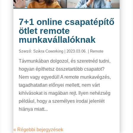
7+1 online csapatépítő
ötlet remote
munkavállalóknak
Szerző:
Szikra Coworking
|
2023.03.06.
|
Remote
Távmunkában dolgozol, és szeretnéd tudni,
hogyan építhetsz összetartóbb csapatot?
Nem vagy egyedül! A remote munkavégzés,
tagadhatatlan előnyei mellett, nem várt
kihívásokat is magában rejt. Ilyen nehézség
például, hogy a személyes irodai jelenlét
hiánya miatt...
« Régebbi bejegyzések