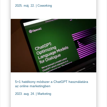
2025. máj. 22.
|
Coworking
5+1 hatékony módszer a ChatGPT használatára
az online marketingben
2023. aug. 24.
|
Marketing