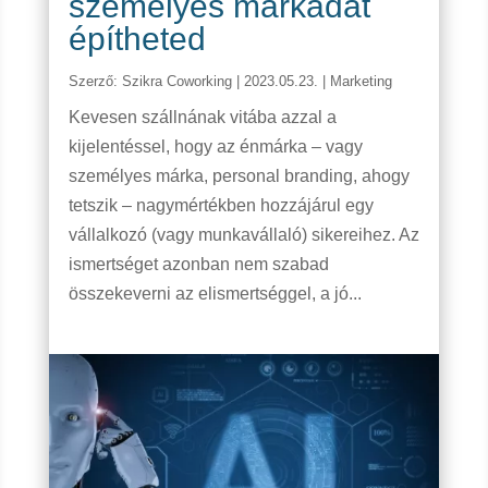
személyes márkádat
építheted
Szerző:
Szikra Coworking
|
2023.05.23.
|
Marketing
Kevesen szállnának vitába azzal a
kijelentéssel, hogy az énmárka – vagy
személyes márka, personal branding, ahogy
tetszik – nagymértékben hozzájárul egy
vállalkozó (vagy munkavállaló) sikereihez. Az
ismertséget azonban nem szabad
összekeverni az elismertséggel, a jó...