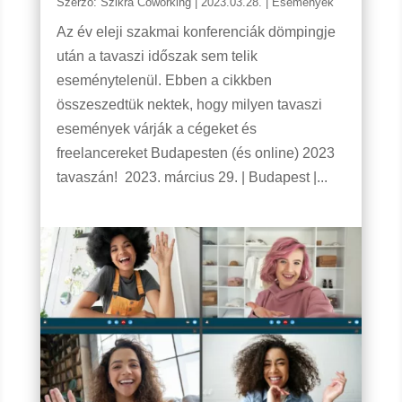
Szerző:
Szikra Coworking
|
2023.03.28.
|
Események
Az év eleji szakmai konferenciák dömpingje
után a tavaszi időszak sem telik
eseménytelenül. Ebben a cikkben
összeszedtük nektek, hogy milyen tavaszi
események várják a cégeket és
freelancereket Budapesten (és online) 2023
tavaszán! 2023. március 29. | Budapest |...