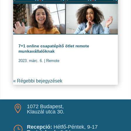
7+1 online csapatépítő ötlet remote
munkavállalóknak
2023. márc. 6.
|
Remote
« Régebbi bejegyzések
1072 Budapest,

Klauzál utca 30.
Recepció:
Hétfő-Péntek, 9-17
}