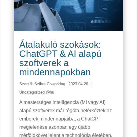
Átalakuló szokások:
ChatGPT & AI alapú
szoftverek a
mindennapokban
Szerző:
Szikra Coworking
|
2023.04.26.
|
Uncategorized @hu
A mesterséges intelligencia (MI vagy AI)
alapú szoftverek már régóta beférkőztek az
emberek mindennapjaiba, a ChatGPT
megjelenése azonban egy újabb
mérföldkövet jelent a technológia életében.