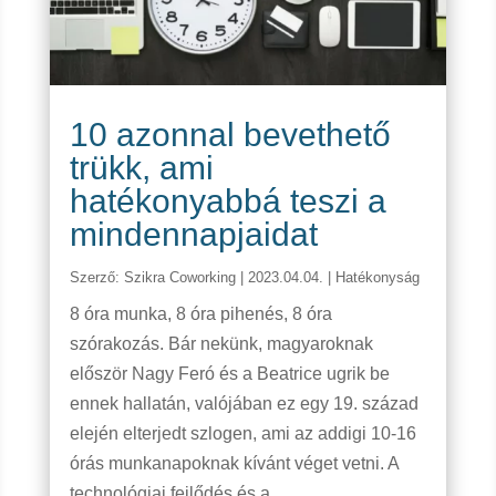
10 azonnal bevethető
trükk, ami
hatékonyabbá teszi a
mindennapjaidat
Szerző:
Szikra Coworking
|
2023.04.04.
|
Hatékonyság
8 óra munka, 8 óra pihenés, 8 óra
szórakozás. Bár nekünk, magyaroknak
először Nagy Feró és a Beatrice ugrik be
ennek hallatán, valójában ez egy 19. század
elején elterjedt szlogen, ami az addigi 10-16
órás munkanapoknak kívánt véget vetni. A
technológiai fejlődés és a...