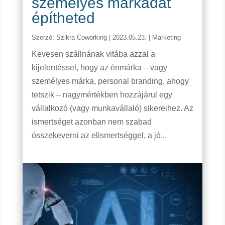
személyes márkádat
építheted
Szerző:
Szikra Coworking
|
2023.05.23.
|
Marketing
Kevesen szállnának vitába azzal a
kijelentéssel, hogy az énmárka – vagy
személyes márka, personal branding, ahogy
tetszik – nagymértékben hozzájárul egy
vállalkozó (vagy munkavállaló) sikereihez. Az
ismertséget azonban nem szabad
összekeverni az elismertséggel, a jó...