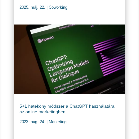
2025. máj. 22.
|
Coworking
5+1 hatékony módszer a ChatGPT használatára
az online marketingben
2023. aug. 24.
|
Marketing