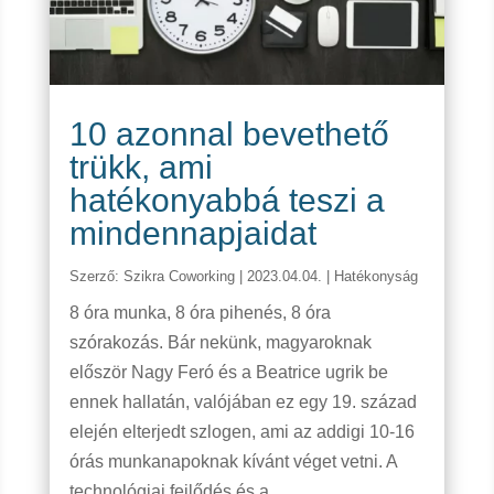
10 azonnal bevethető
trükk, ami
hatékonyabbá teszi a
mindennapjaidat
Szerző:
Szikra Coworking
|
2023.04.04.
|
Hatékonyság
8 óra munka, 8 óra pihenés, 8 óra
szórakozás. Bár nekünk, magyaroknak
először Nagy Feró és a Beatrice ugrik be
ennek hallatán, valójában ez egy 19. század
elején elterjedt szlogen, ami az addigi 10-16
órás munkanapoknak kívánt véget vetni. A
technológiai fejlődés és a...