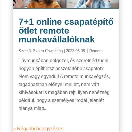
7+1 online csapatépítő
ötlet remote
munkavállalóknak
Szerző:
Szikra Coworking
|
2023.03.06.
|
Remote
Távmunkában dolgozol, és szeretnéd tudni,
hogyan építhetsz összetartóbb csapatot?
Nem vagy egyedül! A remote munkavégzés,
tagadhatatlan előnyei mellett, nem várt
kihívásokat is magában rejt. Ilyen nehézség
például, hogy a személyes irodai jelenlét
hiánya miatt...
« Régebbi bejegyzések