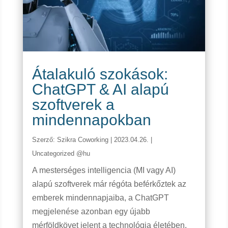
Átalakuló szokások:
ChatGPT & AI alapú
szoftverek a
mindennapokban
Szerző:
Szikra Coworking
|
2023.04.26.
|
Uncategorized @hu
A mesterséges intelligencia (MI vagy AI)
alapú szoftverek már régóta beférkőztek az
emberek mindennapjaiba, a ChatGPT
megjelenése azonban egy újabb
mérföldkövet jelent a technológia életében.