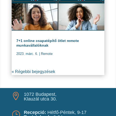
7+1 online csapatépítő ötlet remote
munkavállalóknak
2023. márc. 6.
|
Remote
« Régebbi bejegyzések
1072 Budapest,

Klauzál utca 30.
Recepció:
Hétfő-Péntek, 9-17
}