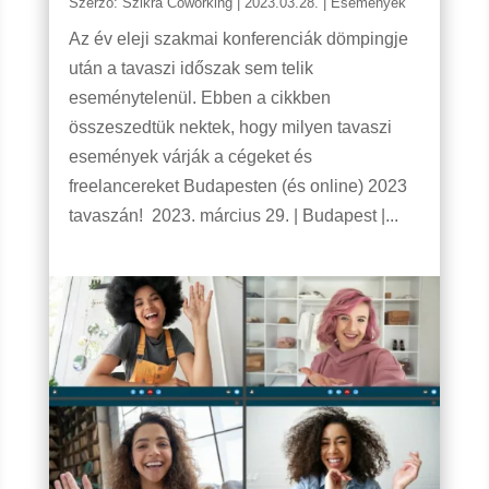
Szerző:
Szikra Coworking
|
2023.03.28.
|
Események
Az év eleji szakmai konferenciák dömpingje
után a tavaszi időszak sem telik
eseménytelenül. Ebben a cikkben
összeszedtük nektek, hogy milyen tavaszi
események várják a cégeket és
freelancereket Budapesten (és online) 2023
tavaszán! 2023. március 29. | Budapest |...