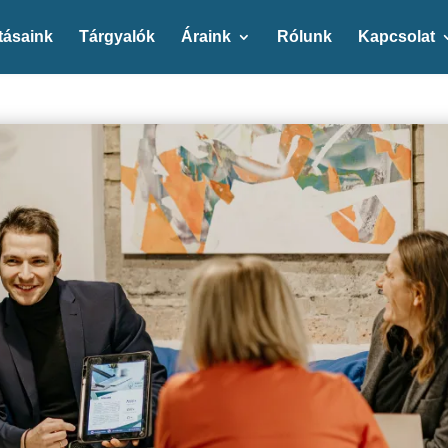
tásaink
Tárgyalók
Áraink
Rólunk
Kapcsolat