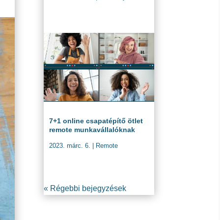
7+1 online csapatépítő ötlet
remote munkavállalóknak
2023. márc. 6.
|
Remote
« Régebbi bejegyzések