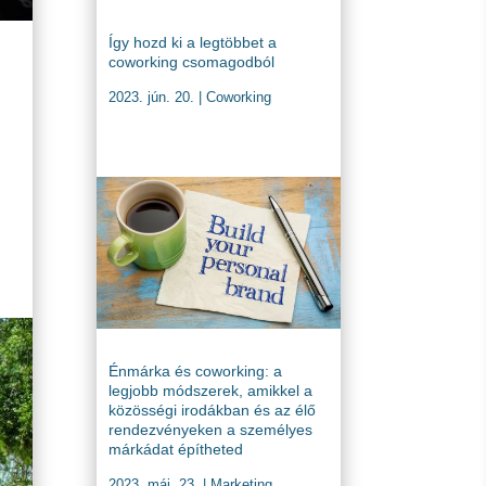
Így hozd ki a legtöbbet a
coworking csomagodból
2023. jún. 20.
|
Coworking
Énmárka és coworking: a
legjobb módszerek, amikkel a
közösségi irodákban és az élő
rendezvényeken a személyes
márkádat építheted
2023. máj. 23.
|
Marketing