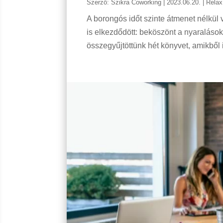
Szerző:
Szikra Coworking
|
2023.06.20.
|
Relax
A borongós időt szinte átmenet nélkül v
is elkezdődött: beköszönt a nyaraláso
összegyűjtöttünk hét könyvet, amikből i