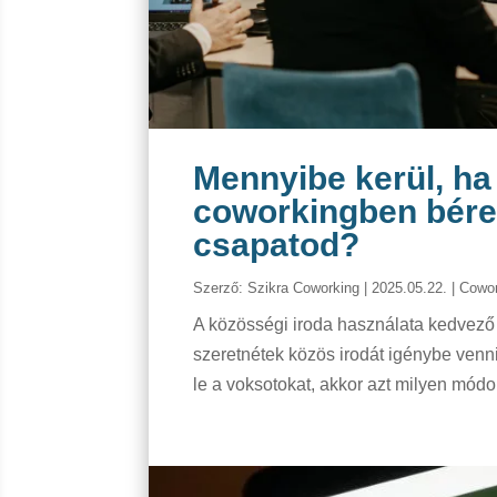
Mennyibe kerül, ha 
coworkingben bérel
csapatod?
Szerző:
Szikra Coworking
|
2025.05.22.
|
Cowor
A közösségi iroda használata kedvező 
szeretnétek közös irodát igénybe venni
le a voksotokat, akkor azt milyen módo