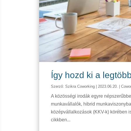
Így hozd ki a legtö
Szerző:
Szikra Coworking
|
2023.06.20.
|
Cowor
A közösségi irodák egyre népszerűbbe
munkavállalók, hibrid munkaviszonyban
középvállalkozások (KKV-k) körében is
cikkben...