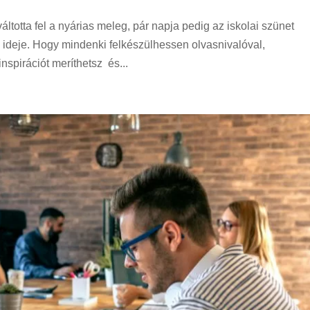
áltotta fel a nyárias meleg, pár napja pedig az iskolai szünet
k ideje. Hogy mindenki felkészülhessen olvasnivalóval,
nspirációt meríthetsz és...