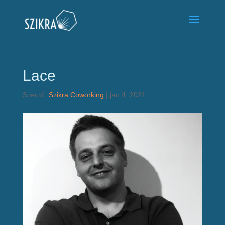
Lace
Szerző:
Szikra Coworking
|
jan 4, 2021