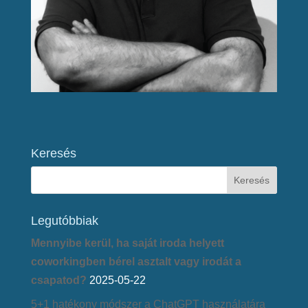
Keresés
Legutóbbiak
Mennyibe kerül, ha saját iroda helyett
coworkingben bérel asztalt vagy irodát a
csapatod?
2025-05-22
5+1 hatékony módszer a ChatGPT használatára