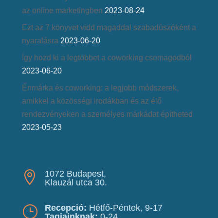
az online marketingben
2023-08-24
Ezt az 7 könyvet vidd magaddal szabadúszóként a
nyaralásra
2023-06-20
Így hozd ki a legtöbbet a coworking csomagodból
2023-06-20
Énmárka és coworking: a legjobb módszerek,
amikkel a közösségi irodákban és az élő
rendezvényeken a személyes márkádat építheted
2023-05-23
1072 Budapest,

Klauzál utca 30.
Recepció:
Hétfő-Péntek, 9-17
}
Tagjainknak:
0-24