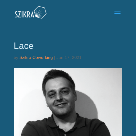
Lace
by
Szikra Coworking
|
Jan 17, 2021