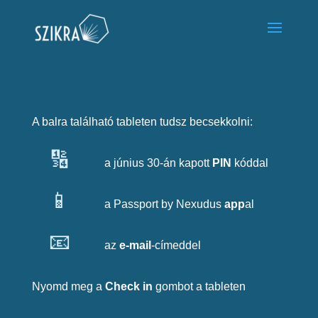
A balra található tableten tudsz becsekkolni:
🔢
a június 30-án kapott
PIN
kóddal
📱
a Passport by Nexudus
app
al
📧
az
e-mail
-címeddel
Nyomd meg a
Check in
gombot a tableten