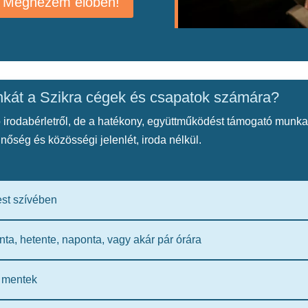
Megnézem élőben!
kát a Szikra cégek és csapatok számára?
 irodabérletről, de a hatékony, együttműködést támogató munka
nőség és közösségi jelenlét, iroda nélkül.
est szívében
nta, hetente, naponta, vagy akár pár órára
s mentek