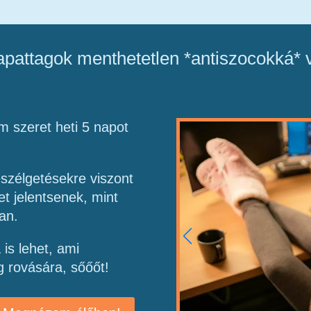
pattagok menthetetlen *antiszocokká* 
 szeret heti 5 napot
eszélgetésekre viszont
et jelentsenek, mint
an.
is lehet, ami
 rovására, sőőőt!