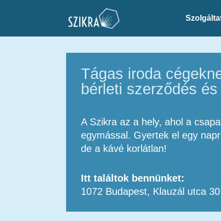
Szolgálta
Tágas iroda cégekn
bérleti szerződés és
A Szikra az a hely, ahol a csap
egymással. Gyertek el egy napra
de a kávé korlátlan!
Itt találtok bennünket:
1072 Budapest, Klauzál utca 30