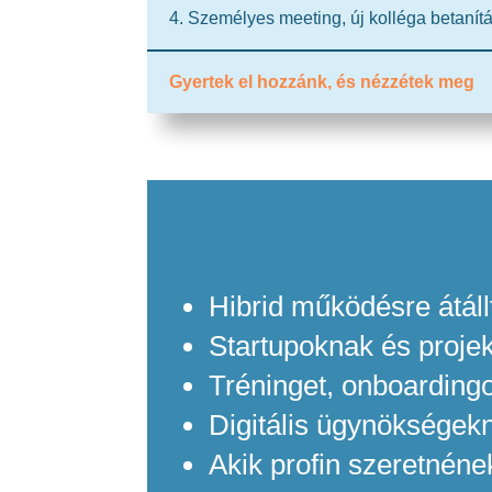
4. Személyes meeting, új kolléga betanítá
Gyertek el hozzánk, és nézzétek meg
Hibrid működésre átál
Startupoknak és proje
Tréninget, onboarding
Digitális ügynökségek
Akik profin szeretnéne