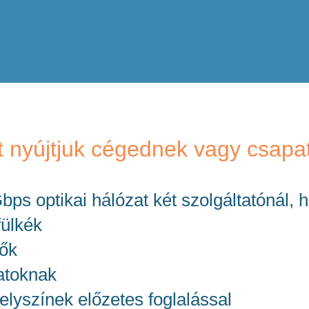
 nyújtjuk cégednek vagy csap
 Gbps optikai hálózat két szolgáltatónál,
fülkék
tők
atoknak
lyszínek előzetes foglalással