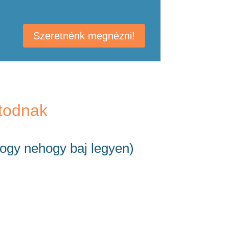
Szeretnénk megnézni!
atodnak
 hogy nehogy baj legyen)