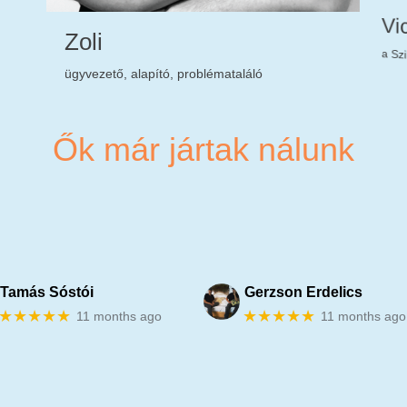
Vi
Zoli
a Sz
ügyvezető, alapító, problémataláló
Ők már jártak nálunk
★★
Tamás Sóstói
Gerzson Erdelics
★★★★★
★★★★★
11 months ago
11 months ago