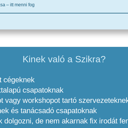
sa – itt menni fog
Kinek való a Szikra?
lt cégeknek
ktalapú csapatoknak
ot vagy workshopot tartó szervezetekne
nek és tanácsadó csapatoknak
k dolgozni, de nem akarnak fix irodát fe