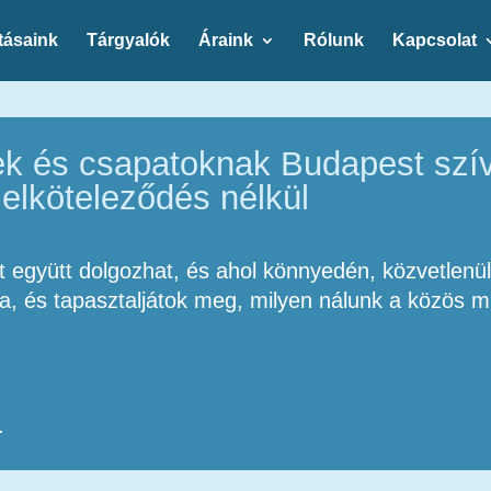
tásaink
Tárgyalók
Áraink
Rólunk
Kapcsolat
ek és csapatoknak Budapest szí
 elköteleződés nélkül
at együtt dolgozhat, és ahol könnyedén, közvetlenü
, és tapasztaljátok meg, milyen nálunk a közös mu
.