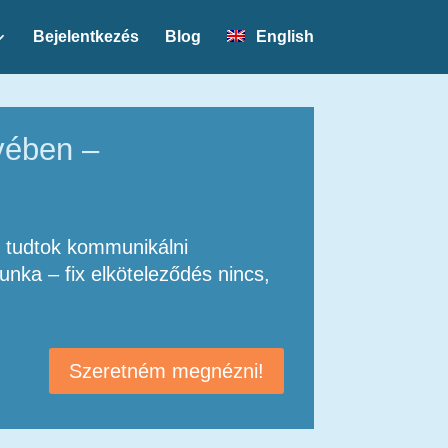
Bejelentkezés
Blog
English
vében –
l tudtok kommunikálni
nka – fix elköteleződés nincs,
Szeretném megnézni!