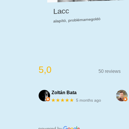
Lacc
umentumok bűvésze
alapító, problémamegoldó
★★★★★
★★★
5,0
50 reviews
Zoltán Bata
★★★★★
5 months ago