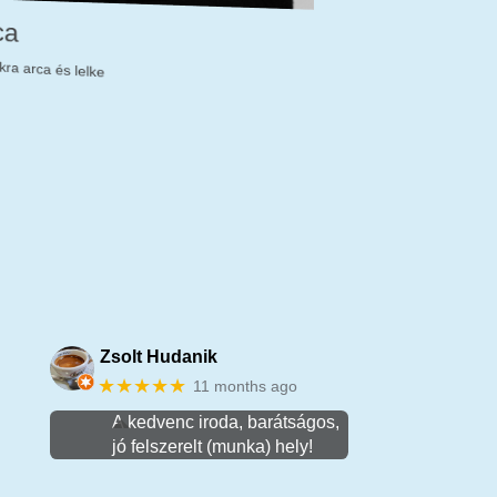
ca
ikra arca és lelke
Zsolt Hudanik
★★★★★
11 months ago
A kedvenc iroda, barátságos,
jó felszerelt (munka) hely!