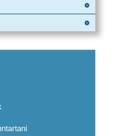
k
nntartani